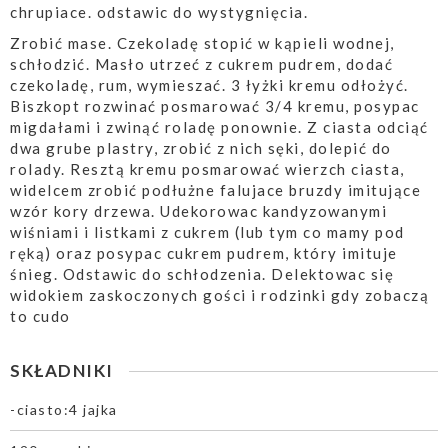
chrupiace. odstawic do wystygnięcia.
Zrobić mase. Czekoladę stopić w kąpieli wodnej,
schłodzić. Masło utrzeć z cukrem pudrem, dodać
czekoladę, rum, wymieszać. 3 łyżki kremu odłożyć.
Biszkopt rozwinać posmarować 3/4 kremu, posypac
migdałami i zwinąć roladę ponownie. Z ciasta odciąć
dwa grube plastry, zrobić z nich sęki, dolepić do
rolady. Resztą kremu posmarować wierzch ciasta,
widelcem zrobić podłużne falujace bruzdy imitujące
wzór kory drzewa. Udekorowac kandyzowanymi
wiśniami i listkami z cukrem (lub tym co mamy pod
ręką) oraz posypac cukrem pudrem, który imituje
śnieg. Odstawic do schłodzenia. Delektowac się
widokiem zaskoczonych gości i rodzinki gdy zobaczą
to cudo
SKŁADNIKI
-ciasto:4 jajka