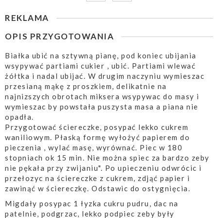
REKLAMA
OPIS PRZYGOTOWANIA
Białka ubić na sztywną pianę, pod koniec ubijania
wsypywać partiami cukier , ubić. Partiami wlewać
żółtka i nadal ubijać. W drugim naczyniu wymieszac
przesianą mąkę z proszkiem, delikatnie na
najnizszych obrotach miksera wsypywac do masy i
wymieszac by powstała puszysta masa a piana nie
opadła.
Przygotować ściereczke, posypać lekko cukrem
waniliowym. Płaską formę wyłożyć papierem do
pieczenia , wylać masę, wyrównać. Piec w 180
stopniach ok 15 min. Nie można spiec za bardzo zeby
nie pękała przy zwijaniu". Po upieczeniu odwrócic i
przełozyc na ściereczke z cukrem, zdjąć papier i
zawinąć w ściereczkę. Odstawic do ostygnięcia.
Migdały posypac 1 łyzka cukru pudru, dac na
patelnie, podgrzac, lekko podpiec zeby były