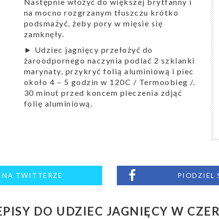
Następnie włożyć do większej brytfanny i
na mocno rozgrzanym tłuszczu krótko
podsmażyć, żeby pory w mięsie się
zamknęły.
► Udziec jagnięcy przełożyć do
żaroodpornego naczynia podlać 2 szklanki
marynaty, przykryć folią aluminiową i piec
około 4 – 5 godzin w 120C / Termoobieg /.
30 minut przed koncem pieczenia zdjąć
folię aluminiową.
M NA TWITTERZE
PIODZIEL
PISY DO UDZIEC JAGNIĘCY W CZ