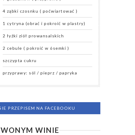
4 ząbki czosnku ( poćwiartować )
1 cytryna (obrać i pokroić w plastry)
2 łyżki ziół prowansalskich
2 cebule ( pokroić w ósemki )
szczypta cukru
przyprawy: sól / pieprz / papryka
 SIE PRZEPISEM NA FACEBOOKU
ERWONYM WINIE