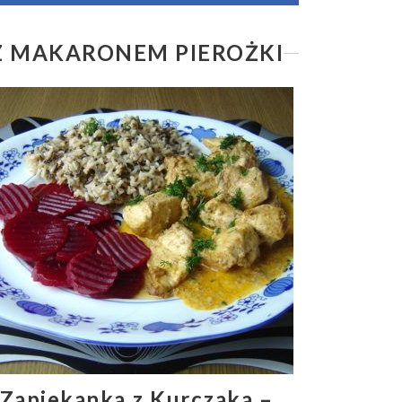
 Z MAKARONEM PIEROŻKI
Zapiekanka z Kurczaka –