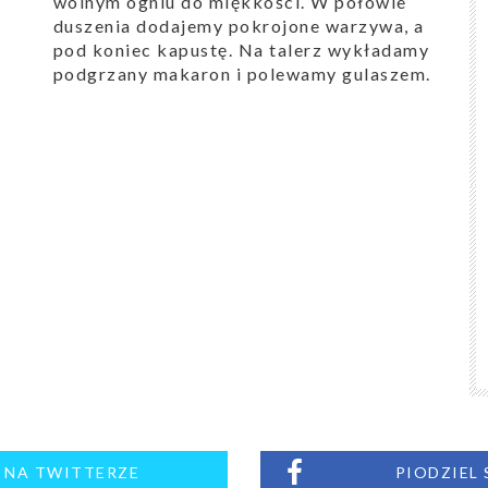
wolnym ogniu do miękkości. W połowie
duszenia dodajemy pokrojone warzywa, a
pod koniec kapustę. Na talerz wykładamy
podgrzany makaron i polewamy gulaszem.
M NA TWITTERZE
PIODZIEL