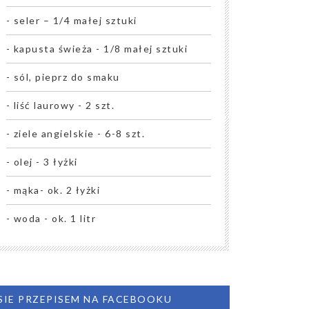
- seler – 1/4 małej sztuki
- kapusta świeża - 1/8 małej sztuki
- sól, pieprz do smaku
- liść laurowy - 2 szt.
- ziele angielskie - 6-8 szt.
- olej - 3 łyżki
- mąka- ok. 2 łyżki
- woda - ok. 1 litr
 SIE PRZEPISEM NA FACEBOOKU