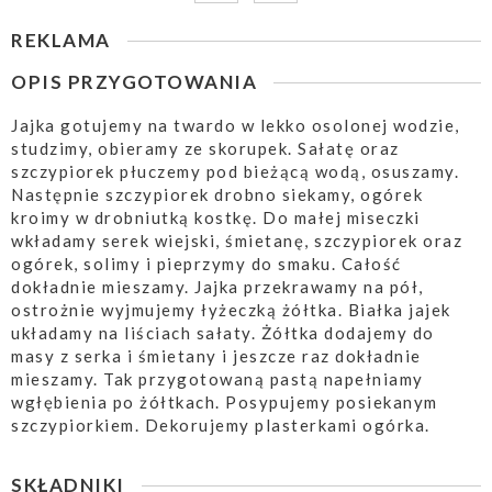
REKLAMA
OPIS PRZYGOTOWANIA
Jajka gotujemy na twardo w lekko osolonej wodzie,
studzimy, obieramy ze skorupek. Sałatę oraz
szczypiorek płuczemy pod bieżącą wodą, osuszamy.
Następnie szczypiorek drobno siekamy, ogórek
kroimy w drobniutką kostkę. Do małej miseczki
wkładamy serek wiejski, śmietanę, szczypiorek oraz
ogórek, solimy i pieprzymy do smaku. Całość
dokładnie mieszamy. Jajka przekrawamy na pół,
ostrożnie wyjmujemy łyżeczką żółtka. Białka jajek
układamy na liściach sałaty. Żółtka dodajemy do
masy z serka i śmietany i jeszcze raz dokładnie
mieszamy. Tak przygotowaną pastą napełniamy
wgłębienia po żółtkach. Posypujemy posiekanym
szczypiorkiem. Dekorujemy plasterkami ogórka.
SKŁADNIKI