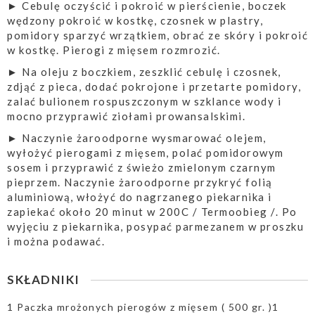
► Cebulę oczyścić i pokroić w pierścienie, boczek
wędzony pokroić w kostkę, czosnek w plastry,
pomidory sparzyć wrzątkiem, obrać ze skóry i pokroić
w kostkę. Pierogi z mięsem rozmrozić.
► Na oleju z boczkiem, zeszklić cebulę i czosnek,
zdjąć z pieca, dodać pokrojone i przetarte pomidory,
zalać bulionem rospuszczonym w szklance wody i
mocno przyprawić ziołami prowansalskimi.
► Naczynie żaroodporne wysmarować olejem,
wyłożyć pierogami z mięsem, polać pomidorowym
sosem i przyprawić z świeżo zmielonym czarnym
pieprzem. Naczynie żaroodporne przykryć folią
aluminiową, włożyć do nagrzanego piekarnika i
zapiekać około 20 minut w 200C / Termoobieg /. Po
wyjęciu z piekarnika, posypać parmezanem w proszku
i można podawać.
SKŁADNIKI
1 Paczka mrożonych pierogów z mięsem ( 500 gr. )1