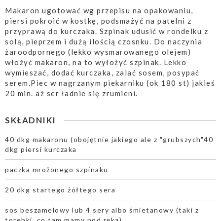
Makaron ugotować wg przepisu na opakowaniu,
piersi pokroić w kostkę, podsmażyć na patelni z
przyprawą do kurczaka. Szpinak udusić w rondelku z
solą, pieprzem i dużą ilością czosnku. Do naczynia
żaroodpornego (lekko wysmarowanego olejem)
włożyć makaron, na to wyłożyć szpinak. Lekko
wymieszać, dodać kurczaka, zalać sosem, posypać
serem.Piec w nagrzanym piekarniku (ok 180 st) jakieś
20 min. aż ser ładnie się zrumieni.
SKŁADNIKI
40 dkg makaronu (obojętnie jakiego ale z "grubszych"40
dkg piersi kurczaka
paczka mrożonego szpinaku
20 dkg startego żółtego sera
sos beszamelowy lub 4 sery albo śmietanowy (taki z
torebki, co tam mamy pod ręką)