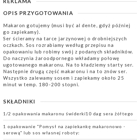
REKLAMA
OPIS PRZYGOTOWANIA
Makaron gotujemy (musi być al dente, gdyż później
go zapiekamy).
Ser ścieramy na tarce jarzynowej o drobniejszych
oczkach. Sos rozrabiamy według przepisu na
opakowaniu lub robimy swój z podanych składników.
Do naczynia żaroodpornego wkładamy połowę
ugotowanego makaronu. Na to kładziemy starty ser.
Następnie drugą część makaronu i na to znów ser.
Wszystko zalewamy sosem i zapiekamy około 25
minut w temp. 180-200 stopni.
SKŁADNIKI
1/2 opakowania makaronu świderki10 dag sera żółtego
1 opakowanie "Pomysł na zapiekankę makaronowo -
serową" lub sos własnej roboty: