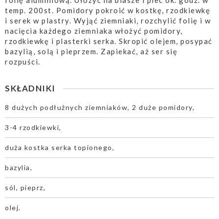
folię aluminiową. Ułożyć na blasze i piec ok. godz. w
temp. 200st. Pomidory pokroić w kostkę, rzodkiewkę
i serek w plastry. Wyjąć ziemniaki, rozchylić folię i w
nacięcia każdego ziemniaka włożyć pomidory,
rzodkiewkę i plasterki serka. Skropić olejem, posypać
bazylią, solą i pieprzem. Zapiekać, aż ser się
rozpuści.
SKŁADNIKI
8 dużych podłużnych ziemniaków, 2 duże pomidory,
3-4 rzodkiewki,
duża kostka serka topionego,
bazylia,
sól, pieprz,
olej.