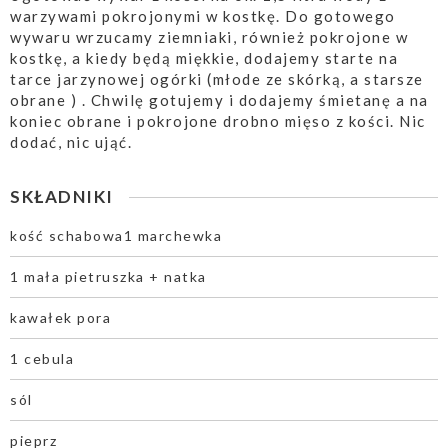
warzywami pokrojonymi w kostkę. Do gotowego
wywaru wrzucamy ziemniaki, również pokrojone w
kostkę, a kiedy będą miękkie, dodajemy starte na
tarce jarzynowej ogórki (młode ze skórką, a starsze
obrane ) . Chwilę gotujemy i dodajemy śmietanę a na
koniec obrane i pokrojone drobno mięso z kości. Nic
dodać, nic ująć.
SKŁADNIKI
kość schabowa1 marchewka
1 mała pietruszka + natka
kawałek pora
1 cebula
sól
pieprz