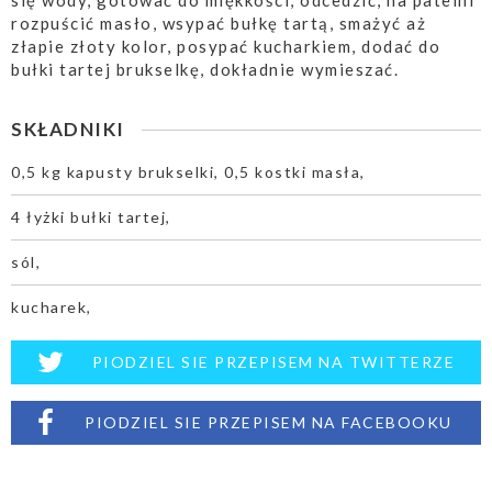
się wody, gotować do miękkości, odcedzić, na patelni
rozpuścić masło, wsypać bułkę tartą, smażyć aż
złapie złoty kolor, posypać kucharkiem, dodać do
bułki tartej brukselkę, dokładnie wymieszać.
SKŁADNIKI
0,5 kg kapusty brukselki, 0,5 kostki masła,
4 łyżki bułki tartej,
sól,
kucharek,
PIODZIEL SIE PRZEPISEM NA TWITTERZE
PIODZIEL SIE PRZEPISEM NA FACEBOOKU