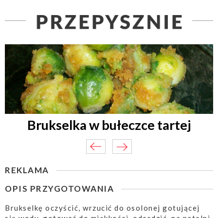
Brukselka w bułeczce tartej
REKLAMA
OPIS PRZYGOTOWANIA
Brukselkę oczyścić, wrzucić do osolonej gotującej