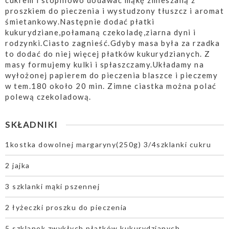
cukrem i stopniowo dodawać mąkę zmieszaną z
proszkiem do pieczenia i wystudzony tłuszcz i aromat
śmietankowy.Następnie dodać płatki
kukurydziane,połamaną czekoladę,ziarna dyni i
rodzynki.Ciasto zagnieść.Gdyby masa była za rzadka
to dodać do niej więcej płatków kukurydzianych. Z
masy formujemy kulki i spłaszczamy.Układamy na
wyłożonej papierem do pieczenia blaszce i pieczemy
w tem.180 około 20 min. Zimne ciastka można polać
polewą czekoladową.
SKŁADNIKI
1kostka dowolnej margaryny(250g) 3/4szklanki cukru
2 jajka
3 szklanki mąki pszennej
2 łyżeczki proszku do pieczenia
5 szklanek zwykłych płatków kukurydzianych