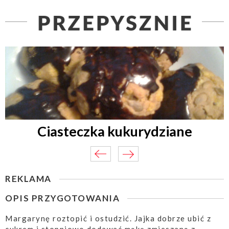
Ciasteczka kukurydziane
REKLAMA
OPIS PRZYGOTOWANIA
Margarynę roztopić i ostudzić. Jajka dobrze ubić z