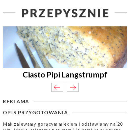
Ciasto Pipi Langstrumpf
REKLAMA
OPIS PRZYGOTOWANIA
Mak zalewamy gorącym mlekiem i odstawiamy na 20