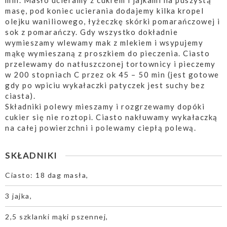
min. Masło ucieramy z cukrem i jajkami na puszystą
masę, pod koniec ucierania dodajemy kilka kropel
olejku waniliowego, łyżeczkę skórki pomarańczowej i
sok z pomarańczy. Gdy wszystko dokładnie
wymieszamy wlewamy mak z mlekiem i wsypujemy
mąkę wymieszaną z proszkiem do pieczenia. Ciasto
przelewamy do natłuszczonej tortownicy i pieczemy
w 200 stopniach C przez ok 45 – 50 min (jest gotowe
gdy po wpiciu wykałaczki patyczek jest suchy bez
ciasta).
Składniki polewy mieszamy i rozgrzewamy dopóki
cukier się nie roztopi. Ciasto nakłuwamy wykałaczką
na całej powierzchni i polewamy ciepłą polewą.
SKŁADNIKI
Ciasto: 18 dag masła,
3 jajka,
2,5 szklanki mąki pszennej,