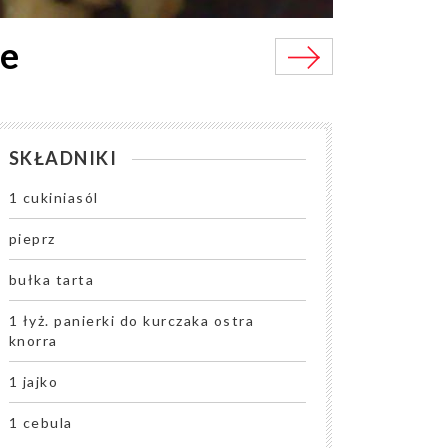
ce
SKŁADNIKI
1 cukiniasól
pieprz
bułka tarta
1 łyż. panierki do kurczaka ostra
knorra
1 jajko
1 cebula