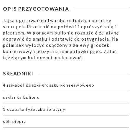
OPIS PRZYGOTOWANIA
Jajka ugotować na twardo, ostudzić i obrać ze
skorupek. Przekroić na połówki i oprószyć solą i
pieprzem. W gorącym bulionie rozpuścić żelatynę,
doprawić do smaku i odstawić do ostygnięcia. Na
półmisek wyłożyć osączony z zalewy groszek
konserwowy i ułożyć na nim połówki jajek. Zalać
tężejącym bulionem i udekorować.
SKŁADNIKI
4 jajkapół puszki groszku konserwowego
szklanka bulionu
1 czubata łyżeczka żelatyny
sól, pieprz