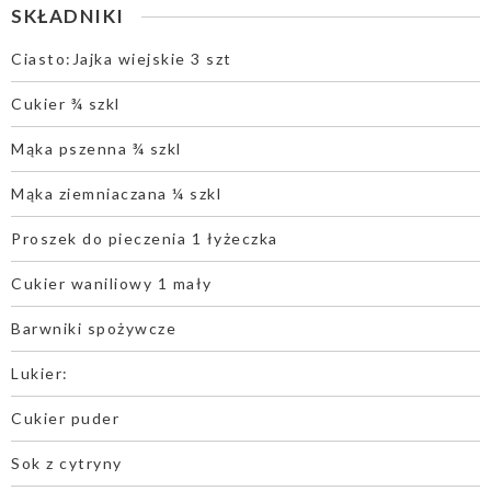
SKŁADNIKI
Ciasto:Jajka wiejskie 3 szt
Cukier ¾ szkl
Mąka pszenna ¾ szkl
Mąka ziemniaczana ¼ szkl
Proszek do pieczenia 1 łyżeczka
Cukier waniliowy 1 mały
Barwniki spożywcze
Lukier:
Cukier puder
Sok z cytryny