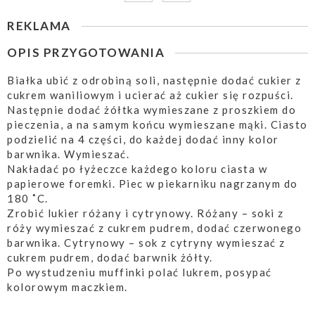
REKLAMA
OPIS PRZYGOTOWANIA
Białka ubić z odrobiną soli, następnie dodać cukier z
cukrem waniliowym i ucierać aż cukier się rozpuści.
Następnie dodać żółtka wymieszane z proszkiem do
pieczenia, a na samym końcu wymieszane mąki. Ciasto
podzielić na 4 części, do każdej dodać inny kolor
barwnika. Wymieszać.
Nakładać po łyżeczce każdego koloru ciasta w
papierowe foremki. Piec w piekarniku nagrzanym do
180 ˚C.
Zrobić lukier różany i cytrynowy. Różany – soki z
róży wymieszać z cukrem pudrem, dodać czerwonego
barwnika. Cytrynowy – sok z cytryny wymieszać z
cukrem pudrem, dodać barwnik żółty.
Po wystudzeniu muffinki polać lukrem, posypać
kolorowym maczkiem.