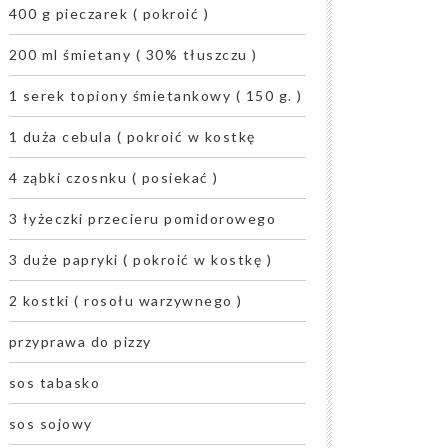
400 g pieczarek ( pokroić )
200 ml śmietany ( 30% tłuszczu )
1 serek topiony śmietankowy ( 150 g. )
1 duża cebula ( pokroić w kostkę
4 ząbki czosnku ( posiekać )
3 łyżeczki przecieru pomidorowego
3 duże papryki ( pokroić w kostkę )
2 kostki ( rosołu warzywnego )
przyprawa do pizzy
sos tabasko
sos sojowy