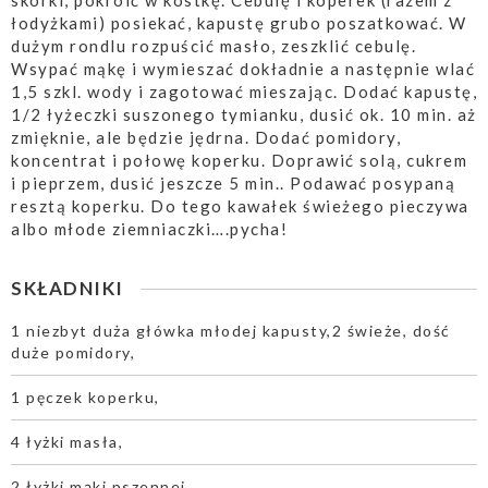
skórki, pokroić w kostkę. Cebulę i koperek (razem z
łodyżkami) posiekać, kapustę grubo poszatkować. W
dużym rondlu rozpuścić masło, zeszklić cebulę.
Wsypać mąkę i wymieszać dokładnie a następnie wlać
1,5 szkl. wody i zagotować mieszając. Dodać kapustę,
1/2 łyżeczki suszonego tymianku, dusić ok. 10 min. aż
zmięknie, ale będzie jędrna. Dodać pomidory,
koncentrat i połowę koperku. Doprawić solą, cukrem
i pieprzem, dusić jeszcze 5 min.. Podawać posypaną
resztą koperku. Do tego kawałek świeżego pieczywa
albo młode ziemniaczki….pycha!
SKŁADNIKI
1 niezbyt duża główka młodej kapusty,2 świeże, dość
duże pomidory,
1 pęczek koperku,
4 łyżki masła,
2 łyżki mąki pszennej,