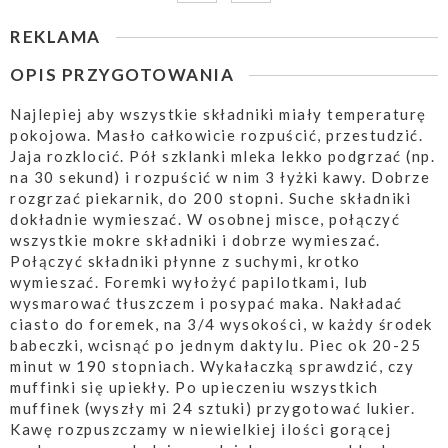
REKLAMA
OPIS PRZYGOTOWANIA
Najlepiej aby wszystkie składniki miały temperaturę
pokojowa. Masło całkowicie rozpuścić, przestudzić.
Jaja rozklocić. Pół szklanki mleka lekko podgrzać (np.
na 30 sekund) i rozpuścić w nim 3 łyżki kawy. Dobrze
rozgrzać piekarnik, do 200 stopni. Suche składniki
dokładnie wymieszać. W osobnej misce, połączyć
wszystkie mokre składniki i dobrze wymieszać.
Połączyć składniki płynne z suchymi, krotko
wymieszać. Foremki wyłożyć papilotkami, lub
wysmarować tłuszczem i posypać maka. Nakładać
ciasto do foremek, na 3/4 wysokości, w każdy środek
babeczki, wcisnąć po jednym daktylu. Piec ok 20-25
minut w 190 stopniach. Wykałaczką sprawdzić, czy
muffinki się upiekły. Po upieczeniu wszystkich
muffinek (wyszły mi 24 sztuki) przygotować lukier.
Kawę rozpuszczamy w niewielkiej ilości gorącej