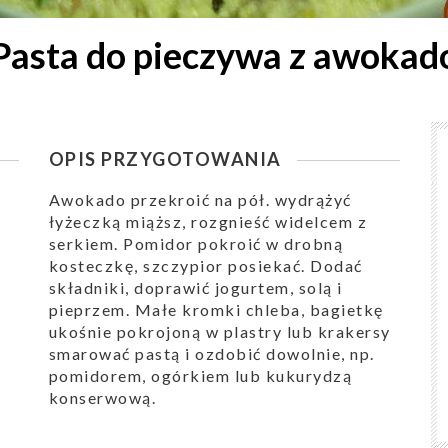
Pasta do pieczywa z awokad
OPIS PRZYGOTOWANIA
Awokado przekroić na pół. wydrążyć
łyżeczką miąższ, rozgnieść widelcem z
serkiem. Pomidor pokroić w drobną
kosteczkę, szczypior posiekać. Dodać
składniki, doprawić jogurtem, solą i
pieprzem. Małe kromki chleba, bagietkę
ukośnie pokrojoną w plastry lub krakersy
smarować pastą i ozdobić dowolnie, np.
pomidorem, ogórkiem lub kukurydzą
konserwową.