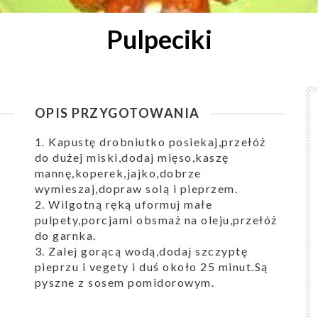
Pulpeciki
OPIS PRZYGOTOWANIA
1. Kapustę drobniutko posiekaj,przełóż
do dużej miski,dodaj mięso,kaszę
mannę,koperek,jajko,dobrze
wymieszaj,dopraw solą i pieprzem.
2. Wilgotną ręką uformuj małe
pulpety,porcjami obsmaż na oleju,przełóż
do garnka.
3. Zalej gorącą wodą,dodaj szczyptę
pieprzu i vegety i duś około 25 minut.Są
pyszne z sosem pomidorowym.