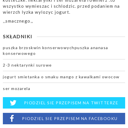
kosteczke. nektarynki i ser mozarela rownierz .to
wszystko wymieszac i schlodzic. przed podaniem na
wierzch lyzka wylozyc jogurt.
,,smacznego,,
SKŁADNIKI
puszka brzoskwin konserwowychpuszka ananasa
konserwowego
2-3 nektarynki surowe
jogurt smietanka o smaku mango z kawalkami owocow
ser mozarela
PIODZIEL SIE PRZEPISEM NA TWITTERZE
PIODZIEL SIE PRZEPISEM NA FACEBOOKU