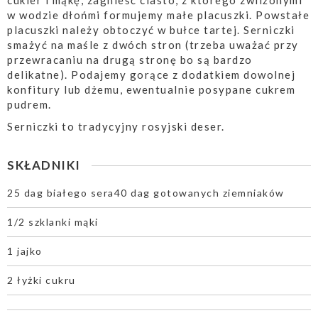
cukier i mąkę, zagnieść ciasto, z którego zwilżonymi
w wodzie dłońmi formujemy małe placuszki. Powstałe
placuszki należy obtoczyć w bułce tartej. Serniczki
smażyć na maśle z dwóch stron (trzeba uważać przy
przewracaniu na drugą stronę bo są bardzo
delikatne). Podajemy gorące z dodatkiem dowolnej
konfitury lub dżemu, ewentualnie posypane cukrem
pudrem.
Serniczki to tradycyjny rosyjski deser.
SKŁADNIKI
25 dag białego sera40 dag gotowanych ziemniaków
1/2 szklanki mąki
1 jajko
2 łyżki cukru