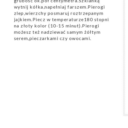
grubość ok.pół centymetra.Szklanką
wytnij kółka,napełniaj farszem.Pierogi
zlep,wierzchy posmaruj roztrzepanym
jajkiem.Piecz w temperaturze180 stopni
na złoty kolor (10-15 minut).Pierogi
możesz też nadziewać samym żółtym
serem,pieczarkami czy owocami.