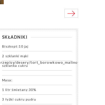
SKŁADNIKI
Biszkopt:10 jaj
2 szklanki mąki
/przepisy/desery/tort_borowkowo_malinowy
szklanka cukru
Masa:
1 litr śmietany 30%
3 łyżki cukru pudru