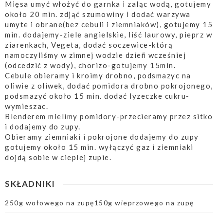
Mięsa umyć włożyć do garnka i zaląc wodą, gotujemy
około 20 min. zdjąć szumowiny i dodać warzywa
umyte i obrane(bez cebuli i ziemniaków), gotujemy 15
min. dodajemy-ziele angielskie, liść laurowy, pieprz w
ziarenkach, Vegeta, dodać soczewice-którą
namoczyliśmy w zimnej wodzie dzieñ wcześniej
(odcedzić z wody), chorizo-gotujemy 15min.
Cebule obieramy i kroimy drobno, podsmazyc na
oliwie z oliwek, dodać pomidora drobno pokrojonego,
podsmazyć około 15 min. dodać lyzeczke cukru-
wymieszac.
Blenderem mielimy pomidory-przecieramy przez sitko
i dodajemy do zupy.
Obieramy ziemniaki i pokrojone dodajemy do zupy
gotujemy około 15 min. wyłączyć gaz i ziemniaki
dojdą sobie w cieplej zupie.
SKŁADNIKI
250g wołowego na zupę150g wieprzowego na zupę