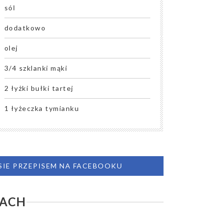
sól
dodatkowo
olej
3/4 szklanki mąki
2 łyżki bułki tartej
1 łyżeczka tymianku
 SIE PRZEPISEM NA FACEBOOKU
ŁACH