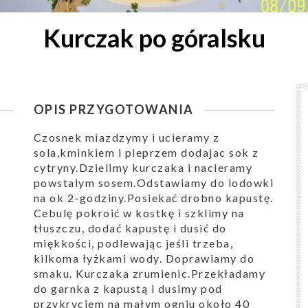
Kurczak po góralsku
OPIS PRZYGOTOWANIA
Czosnek miazdzymy i ucieramy z
sola,kminkiem i pieprzem dodajac sok z
cytryny.Dzielimy kurczaka i nacieramy
powstalym sosem.Odstawiamy do lodowki
na ok 2-godziny.Posiekać drobno kapustę.
Cebulę pokroić w kostkę i szklimy na
tłuszczu, dodać kapustę i dusić do
miękkości, podlewając jeśli trzeba,
kilkoma łyżkami wody. Doprawiamy do
smaku. Kurczaka zrumienic.Przekładamy
do garnka z kapustą i dusimy pod
przykryciem na małym ogniu około 40