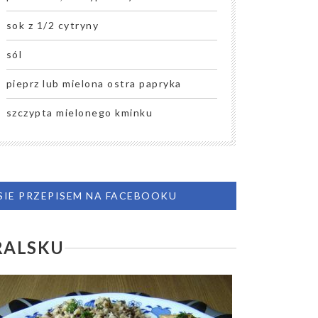
sok z 1/2 cytryny
sól
pieprz lub mielona ostra papryka
szczypta mielonego kminku
 SIE PRZEPISEM NA FACEBOOKU
RALSKU