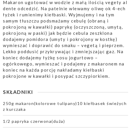
Makaron ugotować w wodzie z małą ilością vegety al
dente odcedzić. Na patelnie wlewamy oliwę ok 4-ech
łyżek i rumienimy kiełbaski. Wyjmujemy i na tym
samym tłuszczu podsmażamy cebulę (obraną i
pokrojoną w kawałki) paprykę (oczyszczoną, umytą,
pokrojoną w paski) jak będzie cebula zeszklona
dodajemy pomidora (umyty i pokrojony w kostkę)
wymieszać i doprawić do smaku – vegetą i pieprzem.
Lekko poddusić przykrywając i zmniejszając gaz. Na
koniec dodajemy łyżkę sosu jogurtowo –
ogórkowego, wymieszać i podajemy z makaronem na
koniec na każda porcję nakładamy kiełbaski
pokrojone w kawałki i posypać szczypiorkiem.
SKŁADNIKI
250g makaron(kolorowe tulipany)10 kiełbasek świeżych
z kurczaka
1/2 papryka czerwona(duża)