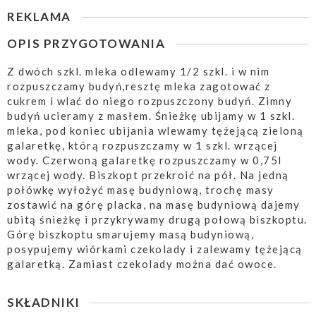
REKLAMA
OPIS PRZYGOTOWANIA
Z dwóch szkl. mleka odlewamy 1/2 szkl. i w nim
rozpuszczamy budyń,resztę mleka zagotować z
cukrem i wlać do niego rozpuszczony budyń. Zimny
budyń ucieramy z masłem. Śnieżkę ubijamy w 1 szkl.
mleka, pod koniec ubijania wlewamy tężejącą zieloną
galaretkę, którą rozpuszczamy w 1 szkl. wrzącej
wody. Czerwoną galaretkę rozpuszczamy w 0,75l
wrzącej wody. Biszkopt przekroić na pół. Na jedną
połówkę wyłożyć masę budyniową, trochę masy
zostawić na górę placka, na masę budyniową dajemy
ubitą śnieżkę i przykrywamy drugą połową biszkoptu.
Górę biszkoptu smarujemy masą budyniową,
posypujemy wiórkami czekolady i zalewamy tężejącą
galaretką. Zamiast czekolady można dać owoce.
SKŁADNIKI